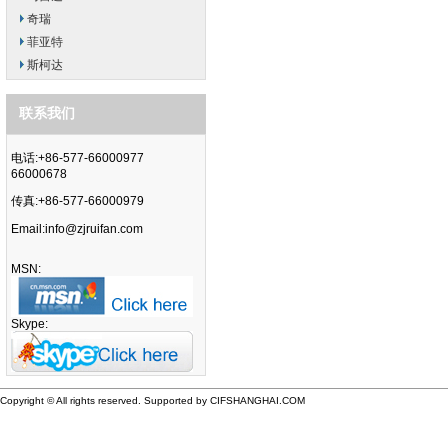
奇瑞
菲亚特
斯柯达
联系我们
电话:+86-577-66000977
66000678
传真:+86-577-66000979
Email:
info@zjruifan.com
MSN:
Skype:
Copyright © All rights reserved. Supported by CIFSHANGHAI.COM