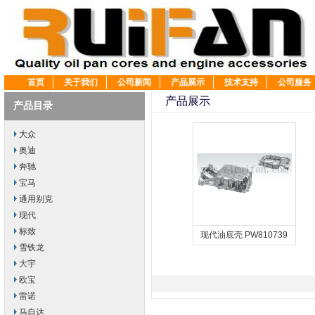
首页
关于我们
公司新闻
产品展示
技术支持
公司服务
产品展示
产品目录
大众
奥迪
奔驰
宝马
通用别克
现代
标致
现代油底壳 PW810739
雪铁龙
大宇
欧宝
雷诺
马自达