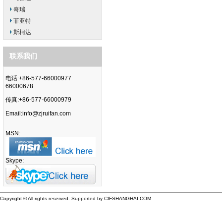
奇瑞
菲亚特
斯柯达
联系我们
电话:+86-577-66000977
66000678
传真:+86-577-66000979
Email:
info@zjruifan.com
MSN:
Skype:
Copyright © All rights reserved. Supported by CIFSHANGHAI.COM