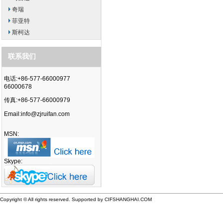
奇瑞
菲亚特
斯柯达
联系我们
电话:+86-577-66000977
66000678
传真:+86-577-66000979
Email:
info@zjruifan.com
MSN:
Skype:
Copyright © All rights reserved. Supported by CIFSHANGHAI.COM