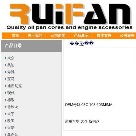
首页
关于我们
公司新闻
产品展示
技术支持
公司服务
��Ʒչ��
产品目录
大众
奥迪
奔驰
宝马
通用别克
现代
标致
OEM号码:03C 103 603M/MA
雪铁龙
大宇
欧宝
适用车型:大众 斯柯达
雷诺
马自达