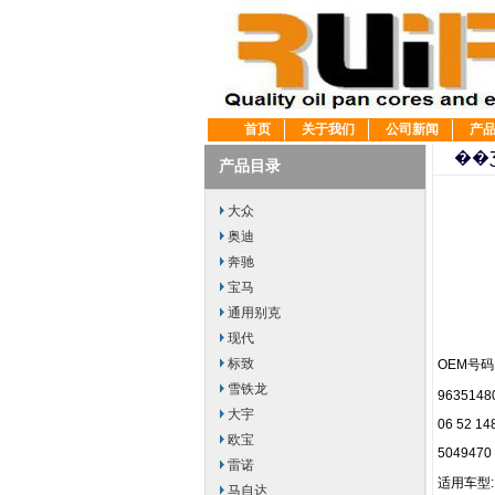
首页
关于我们
公司新闻
产
��Ʒ
产品目录
大众
奥迪
奔驰
宝马
通用别克
现代
标致
OEM号码:
雪铁龙
96351
大宇
06 52 14
欧宝
5049470
雷诺
适用车型:
马自达