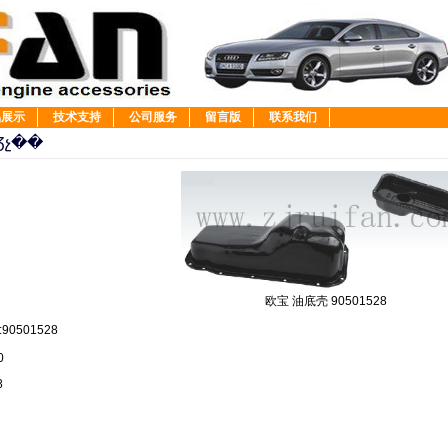
品展示
技术支持
公司服务
留言版
联系我们
չ��
欧宝 油底壳 90501528
90501528
480
8